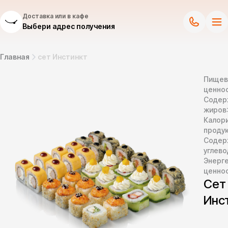
Доставка или в кафе
Выбери адрес получения
Главная
сет Инстинкт
Пищев
ценнос
Содер
жиров
Калор
продук
Содер
углево
Энерг
ценно
Сет
Инс