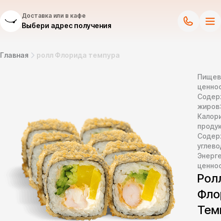
Доставка или в кафе
Выбери адрес получения
Главная
ролл Флорида темпура
Пищев
ценнос
Содер
жиров
Калор
продук
Содер
углево
Энерг
ценно
Рол
Фло
Тем